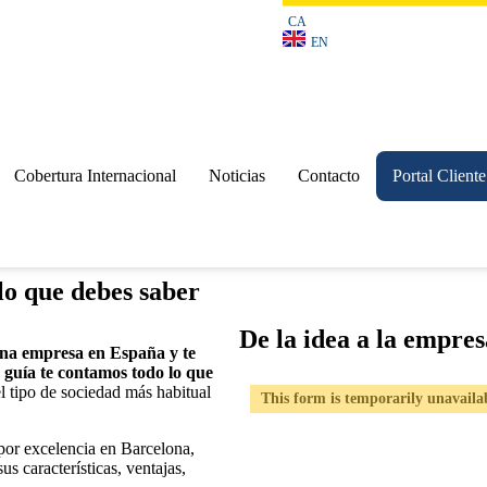
CA
EN
Cobertura Internacional
Noticias
Contacto
Portal Cliente
lo que debes saber
De la idea a la empre
 una empresa en España y te
 guía te contamos todo lo que
el tipo de sociedad más habitual
This form is temporarily unavaila
l por excelencia en Barcelona,
us características, ventajas,