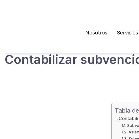
Nosotros
Servicios
Contabilizar subvenci
Seguramente a muchas empresas les viene muy bien rec
recibir este tipo de ayudas? El caso es que una vez les
Por esta misma razón, en el post de hoy os enseñaremos 
Tabla d
Contabil
Subve
Asien
Subve