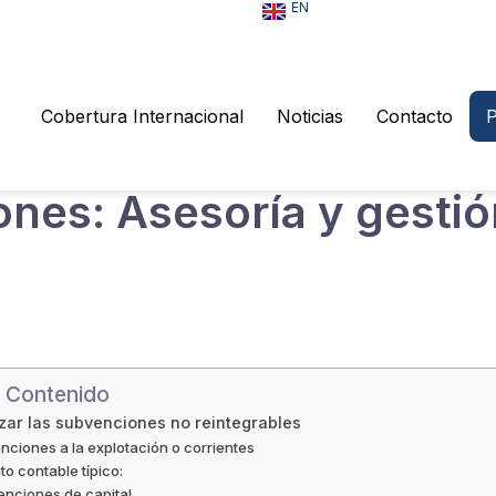
EN
Cobertura Internacional
Noticias
Contacto
P
ones: Asesoría y gesti
ibir ayudas económicas cómo son las subvenciones y seam
 llega la ayuda, algunas empresas no saben cómo contabiliz
cómo contabilizarlas y los tipos que hay. ¡No te vayas que
e Contenido
izar las subvenciones no reintegrables
nciones a la explotación o corrientes
to contable típico:
nciones de capital