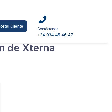
ortal Cliente
Contáctanos
+34 934 45 46 47
ón de Xterna
os sinceros ¿A qué empresa no le va bien
ar subvenciones.
 te interesará!