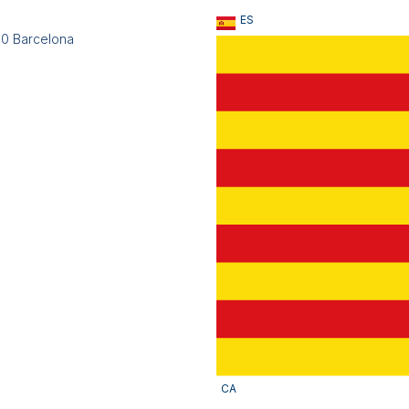
ES
010 Barcelona
CA