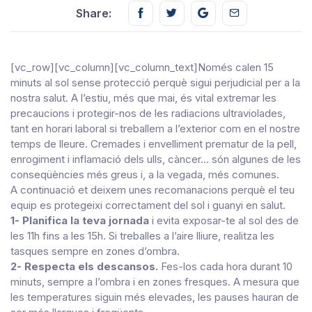
Share this on FaceBook
Share this on Twitter
Share this on GMail
Share this on E
Share:
[vc_row][vc_column][vc_column_text]Només calen 15
minuts al sol sense protecció perquè sigui perjudicial per a la
nostra salut. A l’estiu, més que mai, és vital extremar les
precaucions i protegir-nos de les radiacions ultraviolades,
tant en horari laboral si treballem a l’exterior com en el nostre
temps de lleure. Cremades i envelliment prematur de la pell,
enrogiment i inflamació dels ulls, càncer… són algunes de les
conseqüències més greus i, a la vegada, més comunes.
A continuació et deixem unes recomanacions perquè el teu
equip es protegeixi correctament del sol i guanyi en salut.
1- Planifica la teva jornada
i evita exposar-te al sol des de
les 11h fins a les 15h. Si treballes a l’aire lliure, realitza les
tasques sempre en zones d’ombra.
2- Respecta els descansos.
Fes-los cada hora durant 10
minuts, sempre a l’ombra i en zones fresques. A mesura que
les temperatures siguin més elevades, les pauses hauran de