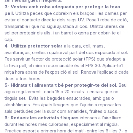
ser més llargues i freqüents.
3- Vesteix amb roba adequada per protegir la teva
pell.
Utilitza peces que cobreixin els braços i les cames per
evitar el contacte directe dels raigs UV. Posa’t roba de cotó,
transpirable i que no sigui ajustada al cos. Utilitza ulleres de
sol per protegir els ulls, i un barret o gorra per cobrir-te el
cap.
4- Utilitza protector solar
a la cara, coll, mans,
avantbraços, orelles i qualsevol part del cos exposada al sol.
Fes servir un factor de protecció solar (FPS) que s’adapti a
la teva pell, el mínim recomanable és el FPS 30. Aplica-te’l
mitja hora abans de l’exposició al sol. Renova l’aplicació cada
dues o tres hores.
5- Hidrata’t i alimenta’t bé per protegir-te del sol.
Beu
aigua regularment -cada 15 o 20 minuts- i encara que no
tinguis set. Evita les begudes ensucrades, amb gas o
alcohòliques. Fes àpats lleugers que t’ajudin a reposar les
sals perdudes per la suor com amanides, fruites o sucs.
6- Redueix les activitats físiques
intenses a l’aire lliure
durant les hores més caloroses, especialment al migdia.
Practica esport a primera hora del matí -entre les 6 i les 7- o