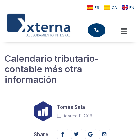
ES
CA
EN
Calendario tributario-
contable más otra
información
Tomàs Sala
febrero 11, 2016
Share this on FaceBook
Share this on Twitter
Share this on GMail
Share this on E
Share: