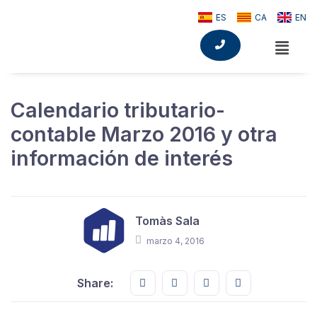
ES
CA
EN
Calendario tributario-
contable Marzo 2016 y otra
información de interés
Tomàs Sala
marzo 4, 2016
Share this on FaceBook
Share this on Twitter
Share this on GMail
Share this on E
Share: