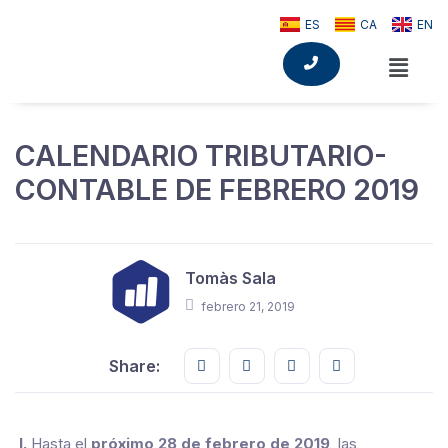
ES
CA
EN
CALENDARIO TRIBUTARIO-
CONTABLE DE FEBRERO 2019
Tomàs Sala
febrero 21, 2019
Share this on FaceBook
Share this on Twitter
Share this on GMail
Share this on E
Share:
I.
Hasta el
próximo 28 de febrero de 2019
, las