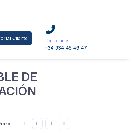
ortal Cliente
Contáctanos
+34 934 45 46 47
BLE DE
ACIÓN
Share this on FaceBook
Share this on Twitter
Share this on GMail
Share this on EMail
hare: