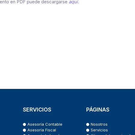
mento en PDF puede descargarse
aquí.
SERVICIOS
PÁGINAS
Asesoría Contable
Nosotros
Asesoría Fiscal
Servicios