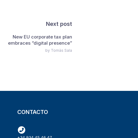
Next post
New EU corporate tax plan
embraces “digital presence”
by Tomàs Sala
CONTACTO
+34 934 45 46 47