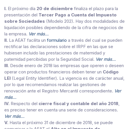
I.
El próximo día
20 de diciembre
finaliza el plazo para la
presentación del
Tercer
Pago a Cuenta del Impuesto
sobre Sociedades
(Modelo 202). Hay dos modalidades de
liquidación posibles dependiendo de la cifra de negocios de
la empresa.
Ver más…
II.
La AEAT facilita un
formulario
a través del cual se pueden
rectificar las declaraciones sobre el IRPF en las que se
hubiesen incluido las prestaciones de maternidad y
paternidad percibidas por la Seguridad Social.
Ver más…
III
. Desde enero de 2018 las empresas que operen o deseen
operar con productos financieros deben tener un
Có
digo
LEI
(Legal Entity Identifier). La vigencia es de carácter anual,
por lo que recomendamos realizar las gestiones de
renovación ante el Registro Mercantil correspondiente.
Ver
más…
IV.
Respecto del
cierre fiscal y contable del año 2018
,
es preciso tener en cuenta una serie de consideraciones.
Ver más…
V.
Hasta el próximo 31 de diciembre de 2018, se puede
comunicar a la AEAT el
Alta en el Impuesto de