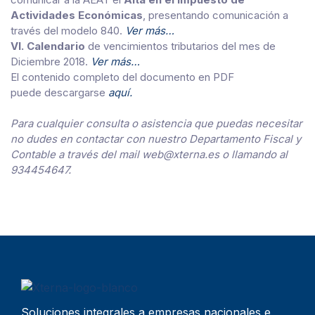
Actividades Económicas
, presentando comunicación a
través del modelo 840.
Ver más…
VI. Calendario
de vencimientos tributarios del mes de
Diciembre 2018.
Ver más…
El contenido completo del documento en PDF
puede descargarse
aquí.
Para cualquier consulta o asistencia que puedas necesitar
no dudes en contactar con nuestro Departamento Fiscal y
Contable a través del mail web@xterna.es o llamando al
934454647.
Soluciones integrales a empresas nacionales e