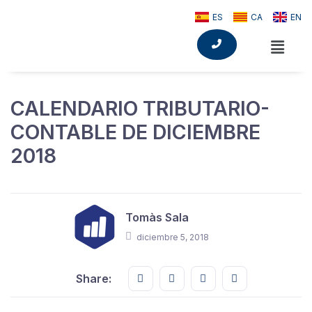
ES
CA
EN
CALENDARIO TRIBUTARIO-
CONTABLE DE DICIEMBRE
2018
Tomàs Sala
diciembre 5, 2018
Share this on FaceBook
Share this on Twitter
Share this on GMail
Share this on E
Share: