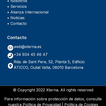
• Nosotros
• Servicios
• Alianza Internacional
• Noticias
• Contacto
Contacto
web@xterna.es
+34 934 45 46 47
Rda. de Sant Pere, 52, Planta 5, Edificio
ATICCO, Ciutat Vella, 08010 Barcelona
© Copyright 2022 Xterna. All rights reserved
Para información sobre protección de datos, consulte
nuestra
Política de Privacidad
|
Política de Cookies