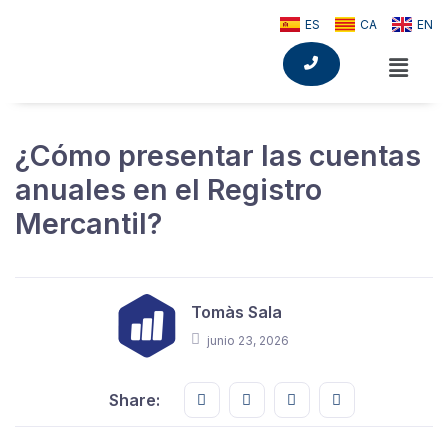
ES
CA
EN
¿Cómo presentar las cuentas
anuales en el Registro
Mercantil?
Tomàs Sala
junio 23, 2026
Share this on FaceBook
Share this on Twitter
Share this on GMail
Share this on E
Share: